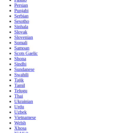
Persian
Punjabi
Serbian
Sesotho
Sinhala
Slovak
Slovenian
Somali
Samoan
Scots Gaelic
Shona
Sindhi
Sundanese
Swahili
Tajik
Tamil
Telugu
Thai
Ukrainian
Urdu
Uzbek
Vietnamese
Welsh
Xhosa