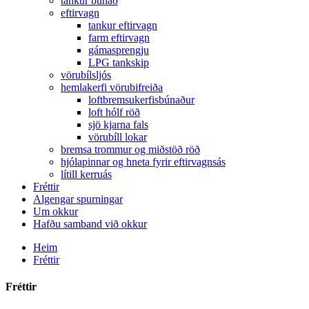
tankur búnað
eftirvagn
tankur eftirvagn
farm eftirvagn
gámasprengju
LPG tankskip
vörubílsljós
hemlakerfi vörubifreiða
loftbremsukerfisbúnaður
loft hólf röð
sjö kjarna fals
vörubíll lokar
bremsa trommur og miðstöð röð
hjólapinnar og hneta fyrir eftirvagnsás
lítill kerruás
Fréttir
Algengar spurningar
Um okkur
Hafðu samband við okkur
Heim
Fréttir
Fréttir