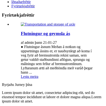
Iðnaðarfréttir
Fyrirtækjafréttir
Fyrirtækjafréttir
Flutningur og geymsla ás
af admin þann 21-01-27
● Flutningur ásnum Meðan á notkun og
uppsetningu ássins er, er nauðsynlegt að koma í
veg fyrir að bremsutromla rekist saman, sem
getur valdið staðbundinni aflögun, sprungu og
málningu sem fellur af bremsutromlinum.
Lyftaranum ætti að meðhöndla með varúð þegar
hann ...
Lestu meira
Byrjaðu Jurney þína
Lorem ipsum dolor sit amet, consectetur adipiscing elit, sed do
eiusmod tempor incididunt ut labore et dolore magna aliqua.Lorem
ipsum dolor sit amet.