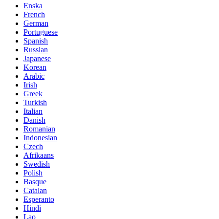
Enska
French
German
Portuguese
Spanish
Russian
Japanese
Korean
Arabic
Irish
Greek
Turkish
Italian
Danish
Romanian
Indonesian
Czech
Afrikaans
Swedish
Polish
Basque
Catalan
Esperanto
Hindi
Lao