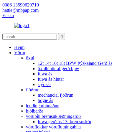
0086 13590629710
hattie@mbpap.com
Enska
Heim
Vörur
öxul
12t 14t 16t 18t BPW Þýskaland Gerð ás
öxulhlutir af gerð bpw
fuwa ás
fuwa ás hlutar
stýrisás
fjöðrun
mechancial fjöðrun
bogie ás
lendingarbúnaður
hjólbarða
vörubíll bremsuklæðningaröð
fuwa gerð ás 13t bremsuskór
vöruflokkar vöruflutningabíla