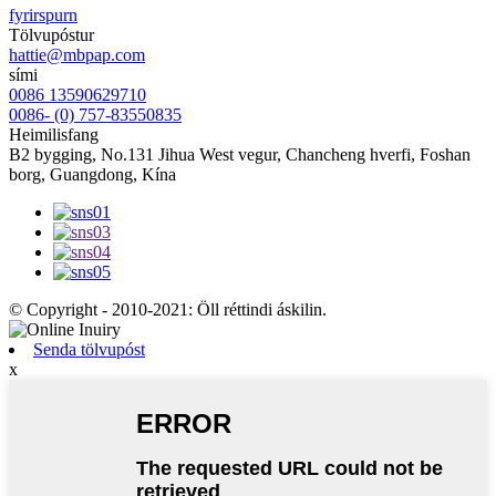
fyrirspurn
Tölvupóstur
hattie@mbpap.com
sími
0086 13590629710
0086- (0) 757-83550835
Heimilisfang
B2 bygging, No.131 Jihua West vegur, Chancheng hverfi, Foshan
borg, Guangdong, Kína
© Copyright - 2010-2021: Öll réttindi áskilin.
Senda tölvupóst
x