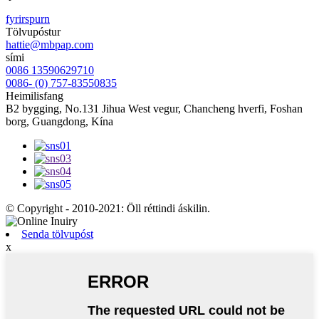
fyrirspurn
Tölvupóstur
hattie@mbpap.com
sími
0086 13590629710
0086- (0) 757-83550835
Heimilisfang
B2 bygging, No.131 Jihua West vegur, Chancheng hverfi, Foshan
borg, Guangdong, Kína
© Copyright - 2010-2021: Öll réttindi áskilin.
Senda tölvupóst
x