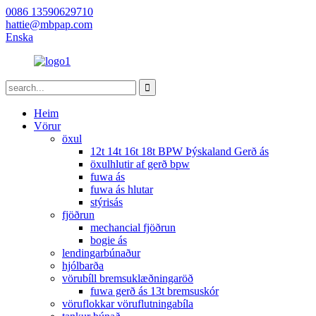
0086 13590629710
hattie@mbpap.com
Enska
Heim
Vörur
öxul
12t 14t 16t 18t BPW Þýskaland Gerð ás
öxulhlutir af gerð bpw
fuwa ás
fuwa ás hlutar
stýrisás
fjöðrun
mechancial fjöðrun
bogie ás
lendingarbúnaður
hjólbarða
vörubíll bremsuklæðningaröð
fuwa gerð ás 13t bremsuskór
vöruflokkar vöruflutningabíla