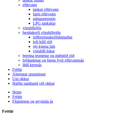
tankur búnað
eftirvagn
tankur eftirvagn
farm eftirvagn
gámasprengju
LPG tankskip
vörubílsljós
hemlakerfi vörubifreiða
loftbremsukerfisbúnaður
loft hólf röð
sjö kjarna fals
vörubíll lokar
bremsa trommur og miðstöð röð
hjólapinnar og hneta fyrir eftirvagnsás
lítill kerruás
Fréttir
Algengar spurningar
Um okkur
Hafðu samband við okkur
Heim
Fréttir
Flutningur og geymsla ás
Fréttir