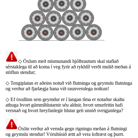
◇ Öxlum með mismunandi hjólbrautum skal staflað
sérstaklega til að koma í veg fyrir að rykhlíf verði mulið meðan á
stöflun stendur;
◇ Tengiplatan er aðeins notuð við flutninga og geymslu flutninga
og verður að fjarlægja hana við raunverulega notkun!
◇ Ef öxullinn sem geymdur er í langan tíma er notaður skaltu
athuga hvort gúmmíhlutarnir séu aldnir, hvort smurfeitin hafi
versnað og hvort hreyfanlegir hlutar geti unnið sveigjanlega?
Öxlin verður að vernda gegn rigningu meðan á flutningi
og geymslu stendur! Vöruhúsið ætti að vera loftræst og þurrt.