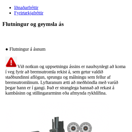
Iðnaðarfréttir
Fyrirtækjafréttir
Flutningur og geymsla ás
● Flutningur á ásnum
Við notkun og uppsetningu ássins er nauðsynlegt að koma
í veg fyrir að bremsutromla rekist á, sem getur valdið
staðbundinni aflögun, sprungu og málningu sem fellur af
bremsutromlinum. Lyftaranum ætti að meðhöndla með varúð
þegar hann er í gangi. Það er stranglega bannað að rekast á
kambásinn og stillingararminn eða afmynda rykhlífina.