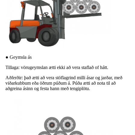
● Geymsla ás
Tillaga: vörugeymslan ætti ekki að vera staflað of hátt.
Aðferðir: það ætti að vera stöflagrind milli ásar og jarðar, með
viðarkubbum eða öðrum púðum á. Púða ætti að nota til að
aðgreina ásinn og festa hann með tengiplötu.