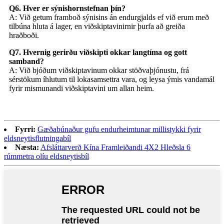
Q6. Hver er sýnishornstefnan þín?
A: Við getum framboð sýnisins án endurgjalds ef við erum með
tilbúna hluta á lager, en viðskiptavinirnir þurfa að greiða
hraðboði.
Q7. Hvernig gerirðu viðskipti okkar langtíma og gott
samband?
A: Við bjóðum viðskiptavinum okkar stöðvaþjónustu, frá
sérstökum íhlutum til lokasamsettra vara, og leysa ýmis vandamál
fyrir mismunandi viðskiptavini um allan heim.
Fyrri:
Gæðabúnaður gufu endurheimtunar millistykki fyrir
eldsneytisflutningabíl
Næsta:
Afsláttarverð Kína Framleiðandi 4X2 Hleðsla 6
rúmmetra olíu eldsneytisbíl