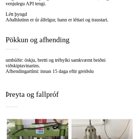
venjulegu API tengi.
Létt þyngd
Aðalhlutinn er úr álfelgur, hann er léttari og traustari.
Pökkun og afhending
umbúðir: öskju, bretti og tréhylki samkvæmt beiðni
viðskiptavinarins.
Afhendingartími: innan 15 daga eftir greiðslu
Þreyta og fallpróf