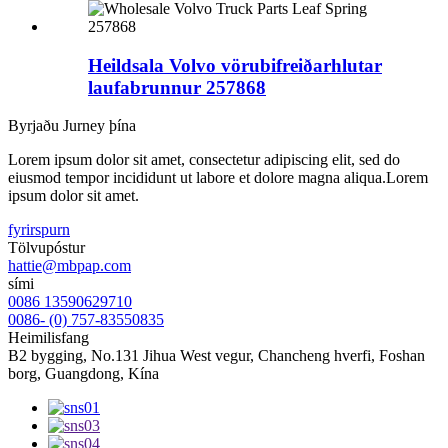
Heildsala Volvo vörubifreiðarhlutar
laufabrunnur 257868
Byrjaðu Jurney þína
Lorem ipsum dolor sit amet, consectetur adipiscing elit, sed do
eiusmod tempor incididunt ut labore et dolore magna aliqua.Lorem
ipsum dolor sit amet.
fyrirspurn
Tölvupóstur
hattie@mbpap.com
sími
0086 13590629710
0086- (0) 757-83550835
Heimilisfang
B2 bygging, No.131 Jihua West vegur, Chancheng hverfi, Foshan
borg, Guangdong, Kína