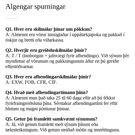
Algengar spurningar
Q1. Hver eru skilmálar þínar um pökkun?
A: Almennt eru vörur innsiglaðar í uppátækjapoka og pakkað í
öskjur og bretti eða viðarkassa.
Q2. Hverjir eru greiðsluskilmálar þínir?
A: T / T (innborgun + jafnvægi fyrir afhendingu). Við sýnum þér
myndirnar af vörunum og pakkningunum áður en þú greiðir
eftirstöðvarnar.
Q3. Hver eru afhendingarskilmálar þínir?
A: EXW, FOB, CFR, CIF.
Q4. Hvað með afhendingartímann þinn?
A: Almennt mun það taka 25 til 60 daga eftir að þú fékkst
fyrirframgreiðsluna þína. Sérstakur afhendingartími fer eftir
hlutum og magni pöntunar þinnar.
Q5. Getur þú framleitt samkvæmt sýnunum?
A: Já, við getum framleitt með sýnum þínum eða
tækniteikningum. Við getum smíðað mótin og innréttinguna.