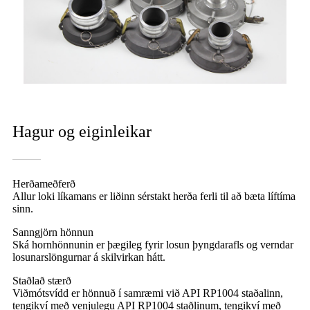
Hagur og eiginleikar
Herðameðferð
Allur loki líkamans er liðinn sérstakt herða ferli til að bæta líftíma
sinn.
Sanngjörn hönnun
Ská hornhönnunin er þægileg fyrir losun þyngdarafls og verndar
losunarslöngurnar á skilvirkan hátt.
Staðlað stærð
Viðmótsvídd er hönnuð í samræmi við API RP1004 staðalinn,
tengikví með venjulegu API RP1004 staðlinum, tengikví með