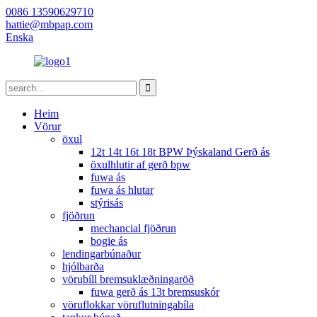
0086 13590629710
hattie@mbpap.com
Enska
Heim
Vörur
öxul
12t 14t 16t 18t BPW Þýskaland Gerð ás
öxulhlutir af gerð bpw
fuwa ás
fuwa ás hlutar
stýrisás
fjöðrun
mechancial fjöðrun
bogie ás
lendingarbúnaður
hjólbarða
vörubíll bremsuklæðningaröð
fuwa gerð ás 13t bremsuskór
vöruflokkar vöruflutningabíla