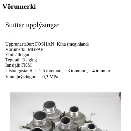
Vörumerki
Stuttar upplýsingar
Upprunastaður: FOSHAN, Kína (meginland)
Vörumerki: MBPAP
Efni: álfelgur
Tegund: Tenging
Innsigli: FKM
Útstungustærð ： 2,5 tommur 、 3 tommur 、 4 tommur
Vinnuþrýstingur ： 0,3 MPa