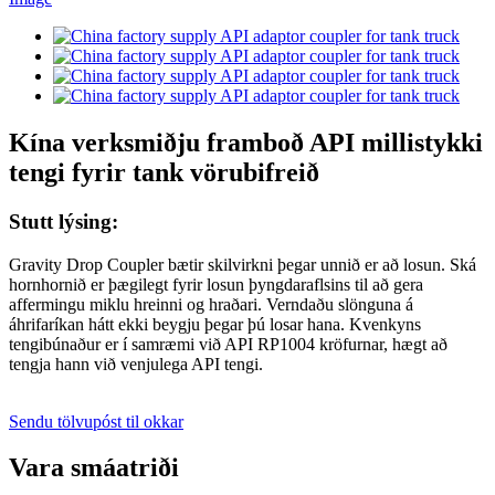
Kína verksmiðju framboð API millistykki
tengi fyrir tank vörubifreið
Stutt lýsing:
Gravity Drop Coupler bætir skilvirkni þegar unnið er að losun. Ská
hornhornið er þægilegt fyrir losun þyngdaraflsins til að gera
affermingu miklu hreinni og hraðari. Verndaðu slönguna á
áhrifaríkan hátt ekki beygju þegar þú losar hana. Kvenkyns
tengibúnaður er í samræmi við API RP1004 kröfurnar, hægt að
tengja hann við venjulega API tengi.
Sendu tölvupóst til okkar
Vara smáatriði