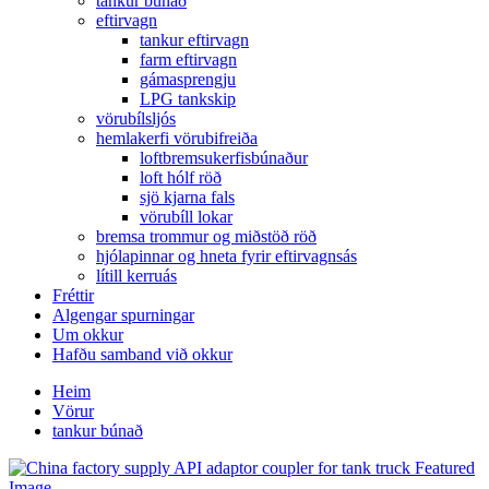
tankur búnað
eftirvagn
tankur eftirvagn
farm eftirvagn
gámasprengju
LPG tankskip
vörubílsljós
hemlakerfi vörubifreiða
loftbremsukerfisbúnaður
loft hólf röð
sjö kjarna fals
vörubíll lokar
bremsa trommur og miðstöð röð
hjólapinnar og hneta fyrir eftirvagnsás
lítill kerruás
Fréttir
Algengar spurningar
Um okkur
Hafðu samband við okkur
Heim
Vörur
tankur búnað