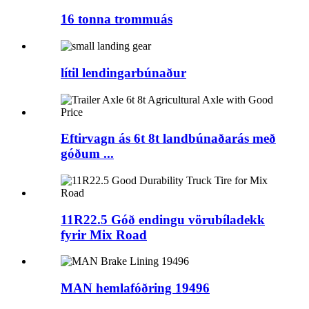
16 tonna trommuás
lítil lendingarbúnaður
Eftirvagn ás 6t 8t landbúnaðarás með
góðum ...
11R22.5 Góð endingu vörubíladekk
fyrir Mix Road
MAN hemlafóðring 19496