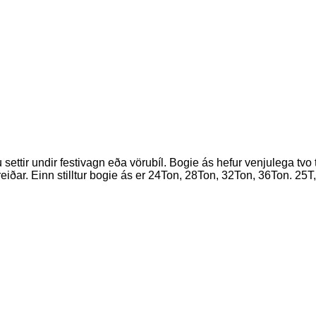
ettir undir festivagn eða vörubíl. Bogie ás hefur venjulega tvo
reiðar. Einn stilltur bogie ás er 24Ton, 28Ton, 32Ton, 36Ton. 25T