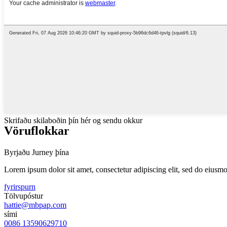
Skrifaðu skilaboðin þín hér og sendu okkur
Vöruflokkar
Byrjaðu Jurney þína
Lorem ipsum dolor sit amet, consectetur adipiscing elit, sed do eiusm
fyrirspurn
Tölvupóstur
hattie@mbpap.com
sími
0086 13590629710