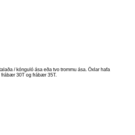
 talaða / kónguló ása eða tvo trommu ása. Öxlar hafa
, frábær 30T og frábær 35T.