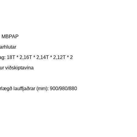
i: MBPAP
arhlutar
g: 18T * 2,16T * 2,14T * 2,12T * 2
fur viðskiptavina
arlægð lauffjaðrar (mm): 900/980/880