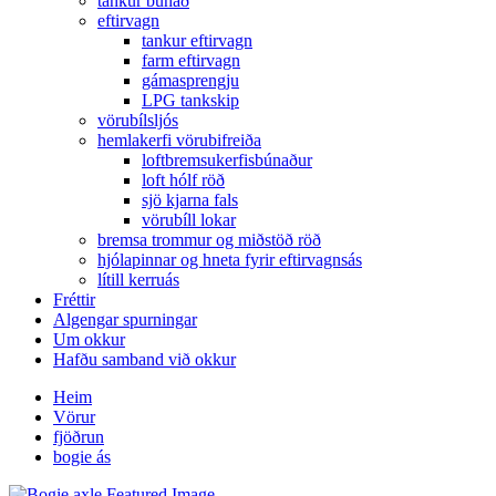
tankur búnað
eftirvagn
tankur eftirvagn
farm eftirvagn
gámasprengju
LPG tankskip
vörubílsljós
hemlakerfi vörubifreiða
loftbremsukerfisbúnaður
loft hólf röð
sjö kjarna fals
vörubíll lokar
bremsa trommur og miðstöð röð
hjólapinnar og hneta fyrir eftirvagnsás
lítill kerruás
Fréttir
Algengar spurningar
Um okkur
Hafðu samband við okkur
Heim
Vörur
fjöðrun
bogie ás