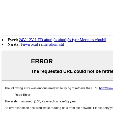
Fyrri:
24V 12V LED afturljós afturljós fyrir Mecedes vörubíl
Næsta:
Fuwa öxul í amerískum stíl