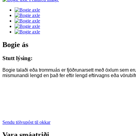
Bogie ás
Stutt lýsing:
Bogie talaði eða trommuás er fjöðrunarsett með öxlum sem eru s
mismunandi lengd en það fer eftir lengd eftirvagns eða vörubif
Sendu tölvupóst til okkar
Vara smáatriði