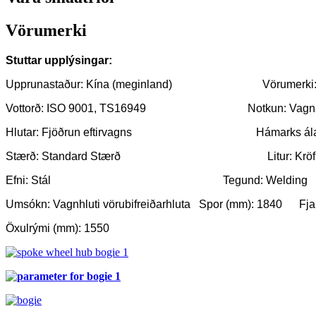
Vörumerki
Stuttar upplýsingar:
Upprunastaður: Kína (meginland)
Vörumerk
Vottorð: ISO 9001, TS16949
Notkun: Vagn
Hlutar: Fjöðrun eftirvagns
Hámarks ála
Stærð: Standard Stærð
Litur: Krö
Efni: Stál
Tegund: Welding
Umsókn: Vagnhluti vörubifreiðarhluta
Spor (mm): 1840
Fj
Öxulrými (mm): 1550