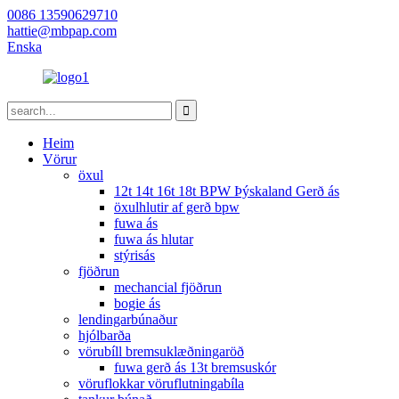
0086 13590629710
hattie@mbpap.com
Enska
Heim
Vörur
öxul
12t 14t 16t 18t BPW Þýskaland Gerð ás
öxulhlutir af gerð bpw
fuwa ás
fuwa ás hlutar
stýrisás
fjöðrun
mechancial fjöðrun
bogie ás
lendingarbúnaður
hjólbarða
vörubíll bremsuklæðningaröð
fuwa gerð ás 13t bremsuskór
vöruflokkar vöruflutningabíla